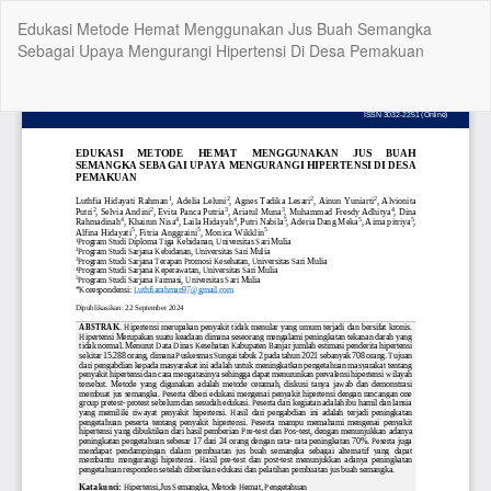
Return
Edukasi Metode Hemat Menggunakan Jus Buah Semangka
to
Sebagai Upaya Mengurangi Hipertensi Di Desa Pemakuan
Article
Details
Do
Do
P