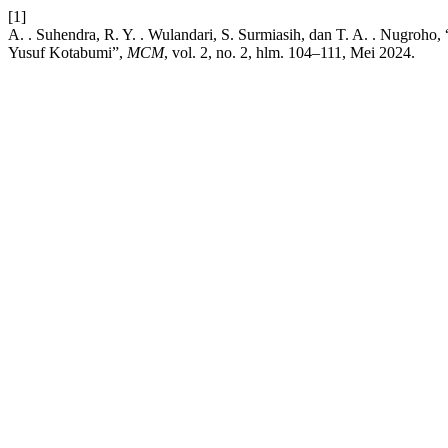
[1]
A. . Suhendra, R. Y. . Wulandari, S. Surmiasih, dan T. A. . Nugro
Yusuf Kotabumi”,
MCM
, vol. 2, no. 2, hlm. 104–111, Mei 2024.