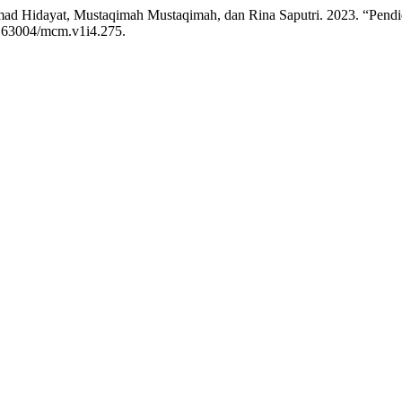
hmad Hidayat, Mustaqimah Mustaqimah, dan Rina Saputri. 2023. “Pen
10.63004/mcm.v1i4.275.