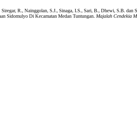
, Siregar, R., Nainggolan, S.J., Sinaga, I.S., Sari, B., Dhewi, S.B. da
rahan Sidomulyo Di Kecamatan Medan Tuntungan.
Majalah Cendekia M