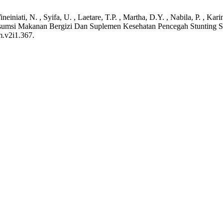
neiniati, N. , Syifa, U. , Laetare, T.P. , Martha, D.Y. , Nabila, P. , Kari
sumsi Makanan Bergizi Dan Suplemen Kesehatan Pencegah Stunting S
m.v2i1.367.