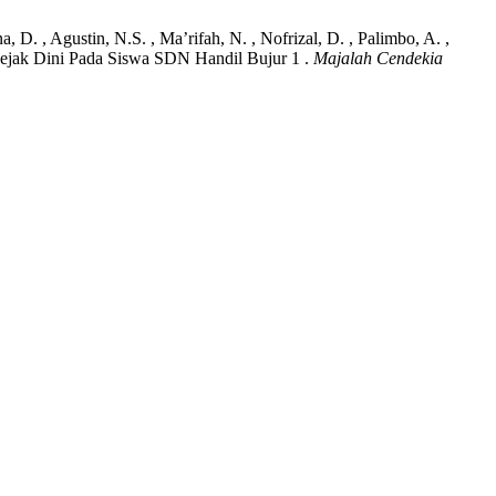
na, D. , Agustin, N.S. , Ma’rifah, N. , Nofrizal, D. , Palimbo, A. ,
ejak Dini Pada Siswa SDN Handil Bujur 1 .
Majalah Cendekia