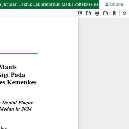
Unduh
Aplikasi Obat Kumur Ekstrak Etanol Kulit Kayu Manis (Cinnamomum burmanni) Dalam Menurunkan Plak Gigi Pada Mahasiswa Jurusan Teknik Laboratorium Medis Poltekkes Kemenkes Medan Tahun 2024