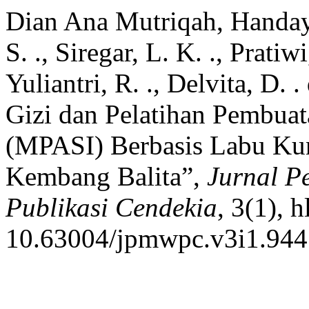
Dian Ana Mutriqah, Handaya
S. ., Siregar, L. K. ., Pratiw
Yuliantri, R. ., Delvita, D. 
Gizi dan Pelatihan Pembu
(MPASI) Berbasis Labu K
Kembang Balita”,
Jurnal P
Publikasi Cendekia
, 3(1), 
10.63004/jpmwpc.v3i1.944