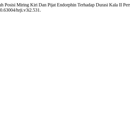
ngaruh Posisi Miring Kiri Dan Pijat Endorphin Terhadap Durasi Kala II 
10.63004/hrji.v3i2.531.