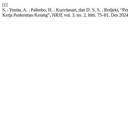
[1]
S. . Yunita, A. . Palimbo, H. . Kusvitasari, dan D. S. S. . Redjeki
Kerja Puskesmas Kerang”,
HRJI
, vol. 3, no. 2, hlm. 75–81, Des 2024