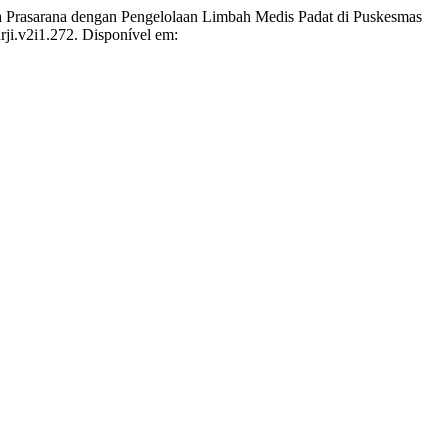
asarana dengan Pengelolaan Limbah Medis Padat di Puskesmas
hrji.v2i1.272. Disponível em: