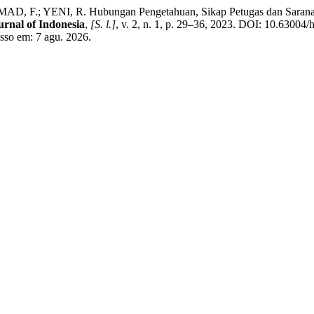
; YENI, R. Hubungan Pengetahuan, Sikap Petugas dan Sarana Pr
urnal of Indonesia
,
[S. l.]
, v. 2, n. 1, p. 29–36, 2023. DOI: 10.63004/
esso em: 7 agu. 2026.