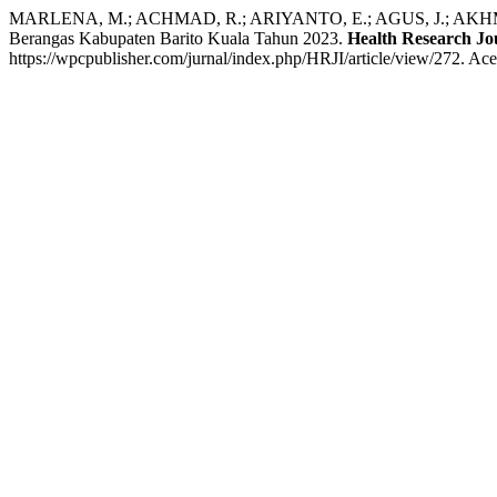
MARLENA, M.; ACHMAD, R.; ARIYANTO, E.; AGUS, J.; AKHMAD, F.
Berangas Kabupaten Barito Kuala Tahun 2023.
Health Research Jo
https://wpcpublisher.com/jurnal/index.php/HRJI/article/view/272. Ac