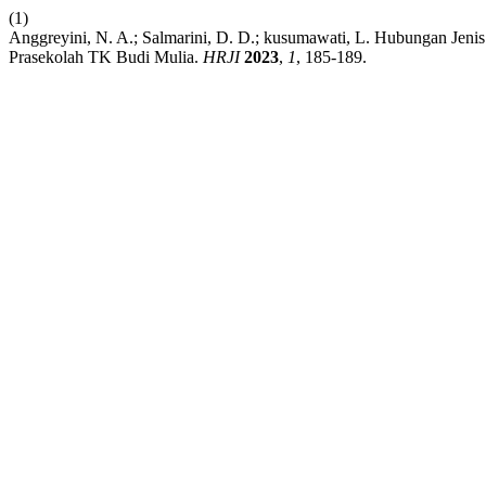
(1)
Anggreyini, N. A.; Salmarini, D. D.; kusumawati, L. Hubungan J
Prasekolah TK Budi Mulia.
HRJI
2023
,
1
, 185-189.