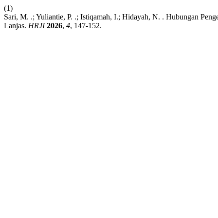
(1)
Sari, M. .; Yuliantie, P. .; Istiqamah, I.; Hidayah, N. . Hubungan
Lanjas.
HRJI
2026
,
4
, 147-152.