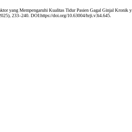
Faktor yang Mempengaruhi Kualitas Tidur Pasien Gagal Ginjal Kronik
 2025), 233–240. DOI:https://doi.org/10.63004/hrji.v3i4.645.