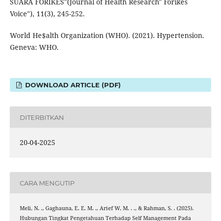
SUARA FORIKES"(Journal of Health Research" Forikes
Voice"), 11(3), 245-252.
World He$alth Organization (WHO). (2021). Hypertension.
Geneva: WHO.
DOWNLOAD ARTICLE (PDF)
DITERBITKAN
20-04-2025
CARA MENGUTIP
Meli, N. ., Gaghauna, E. E. M. ., Arief W, M. . ., & Rahman, S. . (2025).
Hubungan Tingkat Pengetahuan Terhadap Self Management Pada