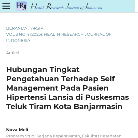
BERANDA
/
ARSIP
/
VOL 3 NO 4 (2025): HEALTH RESEARCH JOURNAL OF
INDONESIA
/
Artikel
Hubungan Tingkat
Pengetahuan Terhadap Self
Management Pada Pasien
Hipertensi Lansia di Puskesmas
Teluk Tiram Kota Banjarmasin
Nova Meli
Program Studi Sarjana Keperawatan, Fakultas Kesehatan,