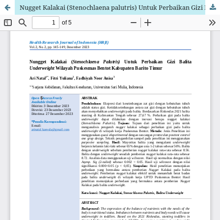
Nugget Kalakai (Stenochlaena palutris) Untuk Perbaikan Gizi Balita Underweight Wilayah Puskesmas Bentot Kabupaten Barito Timur