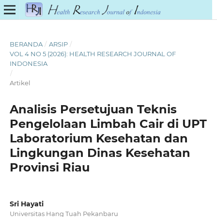
BERANDA
/
ARSIP
/
VOL 4 NO 5 (2026): HEALTH RESEARCH JOURNAL OF
INDONESIA
/
Artikel
Analisis Persetujuan Teknis
Pengelolaan Limbah Cair di UPT
Laboratorium Kesehatan dan
Lingkungan Dinas Kesehatan
Provinsi Riau
Sri Hayati
Universitas Hang Tuah Pekanbaru