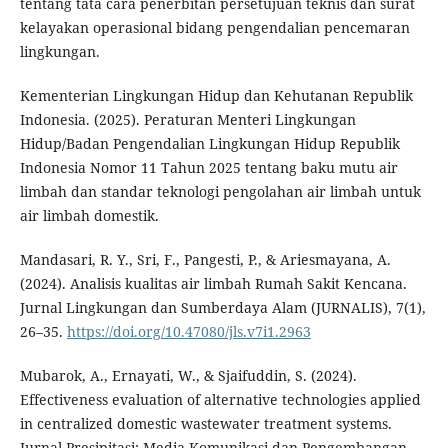
tentang tata cara penerbitan persetujuan teknis dan surat
kelayakan operasional bidang pengendalian pencemaran
lingkungan.
Kementerian Lingkungan Hidup dan Kehutanan Republik
Indonesia. (2025). Peraturan Menteri Lingkungan
Hidup/Badan Pengendalian Lingkungan Hidup Republik
Indonesia Nomor 11 Tahun 2025 tentang baku mutu air
limbah dan standar teknologi pengolahan air limbah untuk
air limbah domestik.
Mandasari, R. Y., Sri, F., Pangesti, P., & Ariesmayana, A.
(2024). Analisis kualitas air limbah Rumah Sakit Kencana.
Jurnal Lingkungan dan Sumberdaya Alam (JURNALIS), 7(1),
26–35.
https://doi.org/10.47080/jls.v7i1.2963
Mubarok, A., Ernayati, W., & Sjaifuddin, S. (2024).
Effectiveness evaluation of alternative technologies applied
in centralized domestic wastewater treatment systems.
Jurnal Presipitasi: Media Komunikasi dan Pengembangan