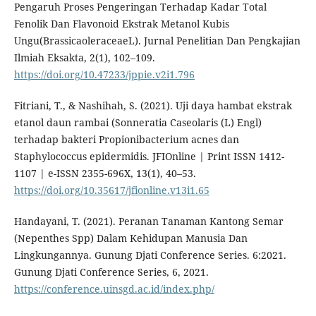
Pengaruh Proses Pengeringan Terhadap Kadar Total
Fenolik Dan Flavonoid Ekstrak Metanol Kubis
Ungu(BrassicaoleraceaeL). Jurnal Penelitian Dan Pengkajian
Ilmiah Eksakta, 2(1), 102–109.
https://doi.org/10.47233/jppie.v2i1.796
Fitriani, T., & Nashihah, S. (2021). Uji daya hambat ekstrak
etanol daun rambai (Sonneratia Caseolaris (L) Engl)
terhadap bakteri Propionibacterium acnes dan
Staphylococcus epidermidis. JFIOnline | Print ISSN 1412-
1107 | e-ISSN 2355-696X, 13(1), 40–53.
https://doi.org/10.35617/jfionline.v13i1.65
Handayani, T. (2021). Peranan Tanaman Kantong Semar
(Nepenthes Spp) Dalam Kehidupan Manusia Dan
Lingkungannya. Gunung Djati Conference Series. 6:2021.
Gunung Djati Conference Series, 6, 2021.
https://conference.uinsgd.ac.id/index.php/