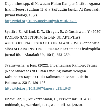
Nepenthes spp. di Kawasan Hutan Kampus Institut Agama
Islam Negeri Sulthan Thaha Saifuddin Jambi. Al-Kauniyah:
Jurnal Biologi, 10(2).
https://doi.org/10.15408/kauniyah.v10i2.4789
Syafitri, E., Afriani, D. T., Siregar, B., & Gustiawan, Y. (2020).
KANDUNGAN FITOKIM IA DAN UJI AKTIVITAS
ANTIBAKTERIA EKSTRAK DAUN M ANGROVE (Sonneratia
alba) SECARA INVITRO TERHADAP Aeromonas hydrophila.
Jurnal Riset Akuakult Ur, 15(4), 253–259.
Syamswisna, & Joni. (2022). Inventarisasi Kantong Semar
(Nepenthaceae) di Hutan Lindung Danau Selogan
Kabupaten Kapuas Hulu Kalimantan Barat. Buletin
Poltanesa, 23(1), 189–195.
https://doi.org/10.51967/tanesa.v23i1.945
Ubaidillah, S., Mukarrahman, L., Perwitasari, D. A. G.,
Rohimah, S., Wardani, F. E., & Su’udi, M. (2020).