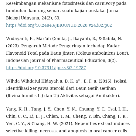
Keseimbangan mekanisme fotosintesis dan carnivory pada
tumbuhan kantung semar: suatu kajian pustaka. Jurnal
Biologi Udayana, 24(2), 63.
https://doi.org/10.24843/JBIOUNUD.2020.v24.i02.p02
Widayanti, E., Mar’ah Qonita, J., Ikayanti, R., & Sabila, N.
(2023). Pengaruh Metode Pengeringan terhadap Kadar
Flavonoid Total pada Daun Jinten (Coleus amboinicus Lour).
Indonesian Journal of Pharmaceutical Education, 3(2).
https://doi.org/10.37311/ijpe.v3i2.19787
Wihda Wihdatul Hidayah a, D. K. a* , E. F. a. (2016). Isolasi,
Identifikasi Senyawa Steroid dari Daun Getih-Getihan
(Rivina humilis L.) dan Uji Aktivitas sebagai Antibakteri.
Yang, K. H., Tang, J. Y., Chen, Y. N., Chuang, Y. T., Tsai, I. H.,
Chiu, C. C., Li, L. J., Chien, T. M., Cheng, Y. Bin, Chang, F. R.,
Yen, C. Y., & Chang, H. W. (2021). Nepenthes extract induces
selective killing, necrosis, and apoptosis in oral cancer cells.