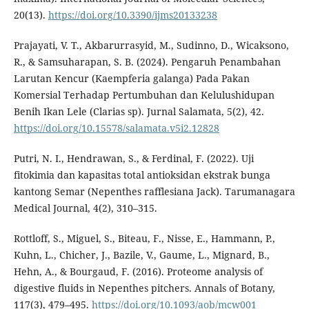
20(13).
https://doi.org/10.3390/ijms20133238
Prajayati, V. T., Akbarurrasyid, M., Sudinno, D., Wicaksono,
R., & Samsuharapan, S. B. (2024). Pengaruh Penambahan
Larutan Kencur (Kaempferia galanga) Pada Pakan
Komersial Terhadap Pertumbuhan dan Kelulushidupan
Benih Ikan Lele (Clarias sp). Jurnal Salamata, 5(2), 42.
https://doi.org/10.15578/salamata.v5i2.12828
Putri, N. I., Hendrawan, S., & Ferdinal, F. (2022). Uji
fitokimia dan kapasitas total antioksidan ekstrak bunga
kantong Semar (Nepenthes rafflesiana Jack). Tarumanagara
Medical Journal, 4(2), 310–315.
Rottloff, S., Miguel, S., Biteau, F., Nisse, E., Hammann, P.,
Kuhn, L., Chicher, J., Bazile, V., Gaume, L., Mignard, B.,
Hehn, A., & Bourgaud, F. (2016). Proteome analysis of
digestive fluids in Nepenthes pitchers. Annals of Botany,
117(3), 479–495.
https://doi.org/10.1093/aob/mcw001