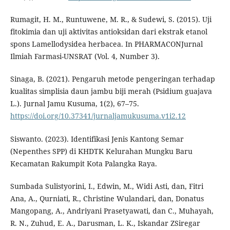
Rumagit, H. M., Runtuwene, M. R., & Sudewi, S. (2015). Uji
fitokimia dan uji aktivitas antioksidan dari ekstrak etanol
spons Lamellodysidea herbacea. In PHARMACONJurnal
Ilmiah Farmasi-UNSRAT (Vol. 4, Number 3).
Sinaga, B. (2021). Pengaruh metode pengeringan terhadap
kualitas simplisia daun jambu biji merah (Psidium guajava
L.). Jurnal Jamu Kusuma, 1(2), 67–75.
https://doi.org/10.37341/jurnaljamukusuma.v1i2.12
Siswanto. (2023). Identifikasi Jenis Kantong Semar
(Nepenthes SPP) di KHDTK Kelurahan Mungku Baru
Kecamatan Rakumpit Kota Palangka Raya.
Sumbada Sulistyorini, I., Edwin, M., Widi Asti, dan, Fitri
Ana, A., Qurniati, R., Christine Wulandari, dan, Donatus
Mangopang, A., Andriyani Prasetyawati, dan C., Muhayah,
R. N., Zuhud, E. A., Darusman, L. K., Iskandar ZSiregar