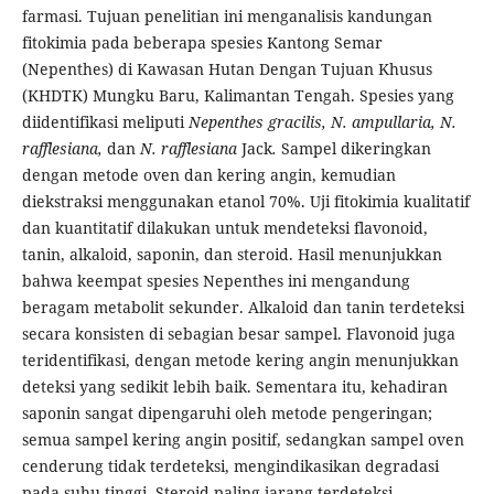
farmasi. Tujuan penelitian ini menganalisis kandungan
fitokimia pada beberapa spesies Kantong Semar
(Nepenthes) di Kawasan Hutan Dengan Tujuan Khusus
(KHDTK) Mungku Baru, Kalimantan Tengah. Spesies yang
diidentifikasi meliputi
Nepenthes gracilis, N. ampullaria, N.
rafflesiana,
dan
N. rafflesiana
Jack
.
Sampel dikeringkan
dengan metode oven dan kering angin, kemudian
diekstraksi menggunakan etanol 70%. Uji fitokimia kualitatif
dan kuantitatif dilakukan untuk mendeteksi flavonoid,
tanin, alkaloid, saponin, dan steroid. Hasil menunjukkan
bahwa keempat spesies Nepenthes ini mengandung
beragam metabolit sekunder. Alkaloid dan tanin terdeteksi
secara konsisten di sebagian besar sampel. Flavonoid juga
teridentifikasi, dengan metode kering angin menunjukkan
deteksi yang sedikit lebih baik. Sementara itu, kehadiran
saponin sangat dipengaruhi oleh metode pengeringan;
semua sampel kering angin positif, sedangkan sampel oven
cenderung tidak terdeteksi, mengindikasikan degradasi
pada suhu tinggi. Steroid paling jarang terdeteksi.