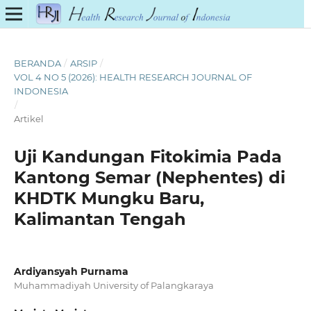
BERANDA
/
ARSIP
/
VOL 4 NO 5 (2026): HEALTH RESEARCH JOURNAL OF
INDONESIA
/
Artikel
Uji Kandungan Fitokimia Pada
Kantong Semar (Nephentes) di
KHDTK Mungku Baru,
Kalimantan Tengah
Ardiyansyah Purnama
Muhammadiyah University of Palangkaraya