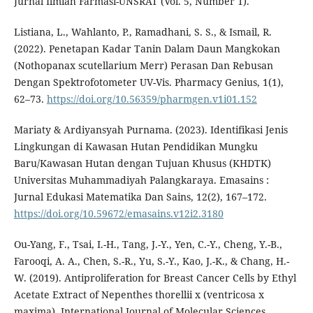
Jurnal Ilmiah Farmasi-UNSRAT (Vol. 5, Number 1).
Listiana, L., Wahlanto, P., Ramadhani, S. S., & Ismail, R.
(2022). Penetapan Kadar Tanin Dalam Daun Mangkokan
(Nothopanax scutellarium Merr) Perasan Dan Rebusan
Dengan Spektrofotometer UV-Vis. Pharmacy Genius, 1(1),
62–73.
https://doi.org/10.56359/pharmgen.v1i01.152
Mariaty & Ardiyansyah Purnama. (2023). Identifikasi Jenis
Lingkungan di Kawasan Hutan Pendidikan Mungku
Baru/Kawasan Hutan dengan Tujuan Khusus (KHDTK)
Universitas Muhammadiyah Palangkaraya. Emasains :
Jurnal Edukasi Matematika Dan Sains, 12(2), 167–172.
https://doi.org/10.59672/emasains.v12i2.3180
Ou-Yang, F., Tsai, I.-H., Tang, J.-Y., Yen, C.-Y., Cheng, Y.-B.,
Farooqi, A. A., Chen, S.-R., Yu, S.-Y., Kao, J.-K., & Chang, H.-
W. (2019). Antiproliferation for Breast Cancer Cells by Ethyl
Acetate Extract of Nepenthes thorellii x (ventricosa x
maxima). International Journal of Molecular Sciences,