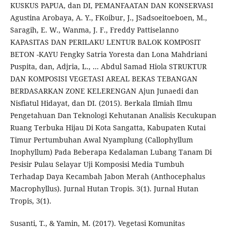
KUSKUS PAPUA, dan DI, PEMANFAATAN DAN KONSERVASI
Agustina Arobaya, A. Y., FKoibur, J., JSadsoeitoeboen, M.,
Saragih, E. W., Wanma, J. F., Freddy Pattiselanno
KAPASITAS DAN PERILAKU LENTUR BALOK KOMPOSIT
BETON -KAYU Fengky Satria Yoresta dan Lona Mahdriani
Puspita, dan, Adjria, L., … Abdul Samad Hiola STRUKTUR
DAN KOMPOSISI VEGETASI AREAL BEKAS TEBANGAN
BERDASARKAN ZONE KELERENGAN Ajun Junaedi dan
Nisfiatul Hidayat, dan DI. (2015). Berkala Ilmiah Ilmu
Pengetahuan Dan Teknologi Kehutanan Analisis Kecukupan
Ruang Terbuka Hijau Di Kota Sangatta, Kabupaten Kutai
Timur Pertumbuhan Awal Nyamplung (Callophyllum
Inophyllum) Pada Beberapa Kedalaman Lubang Tanam Di
Pesisir Pulau Selayar Uji Komposisi Media Tumbuh
Terhadap Daya Kecambah Jabon Merah (Anthocephalus
Macrophyllus). Jurnal Hutan Tropis. 3(1). Jurnal Hutan
Tropis, 3(1).
Susanti, T., & Yamin, M. (2017). Vegetasi Komunitas