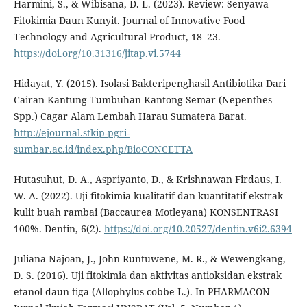
Harmini, S., & Wibisana, D. L. (2023). Review: Senyawa
Fitokimia Daun Kunyit. Journal of Innovative Food
Technology and Agricultural Product, 18–23.
https://doi.org/10.31316/jitap.vi.5744
Hidayat, Y. (2015). Isolasi Bakteripenghasil Antibiotika Dari
Cairan Kantung Tumbuhan Kantong Semar (Nepenthes
Spp.) Cagar Alam Lembah Harau Sumatera Barat.
http://ejournal.stkip-pgri-
sumbar.ac.id/index.php/BioCONCETTA
Hutasuhut, D. A., Aspriyanto, D., & Krishnawan Firdaus, I.
W. A. (2022). Uji fitokimia kualitatif dan kuantitatif ekstrak
kulit buah rambai (Baccaurea Motleyana) KONSENTRASI
100%. Dentin, 6(2).
https://doi.org/10.20527/dentin.v6i2.6394
Juliana Najoan, J., John Runtuwene, M. R., & Wewengkang,
D. S. (2016). Uji fitokimia dan aktivitas antioksidan ekstrak
etanol daun tiga (Allophylus cobbe L.). In PHARMACON