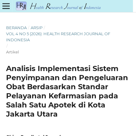
BERANDA
/
ARSIP
/
VOL 4 NO 5 (2026): HEALTH RESEARCH JOURNAL OF
INDONESIA
/
Artikel
Analisis Implementasi Sistem
Penyimpanan dan Pengeluaran
Obat Berdasarkan Standar
Pelayanan Kefarmasian pada
Salah Satu Apotek di Kota
Jakarta Utara