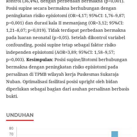
kontrol (36,4%), dengan perbedaan bermakna (p<0,001).
Posisi supine secara bermakna berhubungan dengan
peningkatan risiko episiotomi (OR=4,17; 95%CI: 1,76–9,87;
p=0,001) dan durasi kala II memanjang (OR=3,12; 95%CI:
1,21–8,07; p=0,019). Tidak terdapat perbedaan bermakna
pada luaran neonatal (p>0,05). Setelah dikontrol variabel
confounding, posisi supine tetap sebagai faktor risiko
independen episiotomi (AOR=3,89; 95%CI: 1,58–9,57;
p=0,003).
Kesimpulan:
Posisi supine/litotomi berhubungan
bermakna dengan peningkatan risiko episiotomi pada
persalinan di TPMB wilayah kerja Puskesmas Sukaraja
Nuban. Optimalisasi fasilitasi posisi upright oleh bidan
diperlukan sebagai bagian dari asuhan persalinan berbasis
bukti.
UNDUHAN