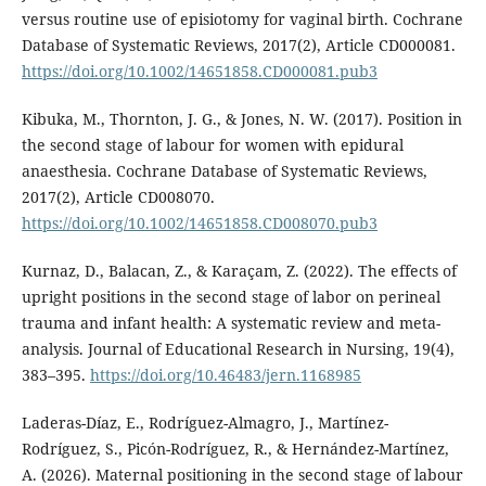
versus routine use of episiotomy for vaginal birth. Cochrane
Database of Systematic Reviews, 2017(2), Article CD000081.
https://doi.org/10.1002/14651858.CD000081.pub3
Kibuka, M., Thornton, J. G., & Jones, N. W. (2017). Position in
the second stage of labour for women with epidural
anaesthesia. Cochrane Database of Systematic Reviews,
2017(2), Article CD008070.
https://doi.org/10.1002/14651858.CD008070.pub3
Kurnaz, D., Balacan, Z., & Karaçam, Z. (2022). The effects of
upright positions in the second stage of labor on perineal
trauma and infant health: A systematic review and meta-
analysis. Journal of Educational Research in Nursing, 19(4),
383–395.
https://doi.org/10.46483/jern.1168985
Laderas-Díaz, E., Rodríguez-Almagro, J., Martínez-
Rodríguez, S., Picón-Rodríguez, R., & Hernández-Martínez,
A. (2026). Maternal positioning in the second stage of labour