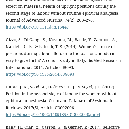
effect on maternal health of upright positions during the
second stage of labour without routine epidural analgesia.
Journal of Advanced Nursing, 74(2), 263–278.
https://doi.org/10.1111/jan.13447
Gizzo, S., Di Gangi, S., Noventa, M., Bacile, V., Zambon, A.,
Nardelli, G. B., & Patrelli, T. S. (2014). Women’s choice of
positions during labour: Return to the past or a modern
way to give birth? A cohort study in Italy. BioMed Research
International, 2014, Article 638093.
https://doi.org/10.1155/2014/638093
Gupta, J. K., Sood, A., Hofmeyr, G. J., & Vogel, J. P. (2017).
Position in the second stage of labour for women without
epidural anaesthesia. Cochrane Database of Systematic
Reviews, 2017(5), Article CD002006.
https://doi.org/10.1002/14651858.CD002006.pub4
Jiang, H., Qian, X., Carroli, G., & Garner, P. (2017). Selective