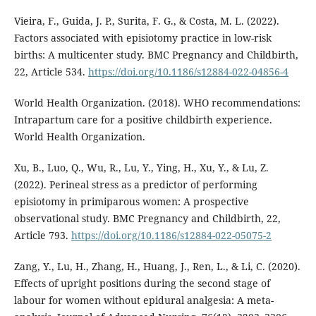
Vieira, F., Guida, J. P., Surita, F. G., & Costa, M. L. (2022).
Factors associated with episiotomy practice in low-risk
births: A multicenter study. BMC Pregnancy and Childbirth,
22, Article 534.
https://doi.org/10.1186/s12884-022-04856-4
World Health Organization. (2018). WHO recommendations:
Intrapartum care for a positive childbirth experience.
World Health Organization.
Xu, B., Luo, Q., Wu, R., Lu, Y., Ying, H., Xu, Y., & Lu, Z.
(2022). Perineal stress as a predictor of performing
episiotomy in primiparous women: A prospective
observational study. BMC Pregnancy and Childbirth, 22,
Article 793.
https://doi.org/10.1186/s12884-022-05075-2
Zang, Y., Lu, H., Zhang, H., Huang, J., Ren, L., & Li, C. (2020).
Effects of upright positions during the second stage of
labour for women without epidural analgesia: A meta-