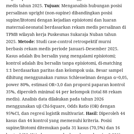
medis tahun 2025.
Tujuan:
Menganalisis hubungan posisi
persalinan upright (non-supine) dibandingkan posisi
supine/litotomi dengan kejadian episiotomi dan luaran
maternal-neonatal berdasarkan rekam medis persalinan di
TPMB wilayah kerja Puskesmas Sukaraja Nuban tahun
2025.
Metode:
Studi case-control retrospektif murni
berbasis rekam medis periode Januari–Desember 2025.
Kasus adalah ibu bersalin yang mengalami episiotomi;
kontrol adalah ibu bersalin tanpa episiotomi, di-matching
1:1 berdasarkan paritas dan kelompok usia. Besar sampel
dihitung menggunakan rumus Schlesselman dengan α=0,05,
power 80%, estimasi OR=3,0 dan proporsi paparan kontrol
35%, diperoleh minimal 44 per kelompok (total 88 rekam
medis). Analisis data dilakukan pada tahun 2026
menggunakan uji Chi-Square, Odds Ratio (OR) dengan
95%CI, dan regresi logistik multivariat.
Hasil:
Diperoleh 44
kasus dan 44 kontrol yang memenuhi kriteria. Posisi
supine/litotomi ditemukan pada 31 kasus (70,5%) dan 16