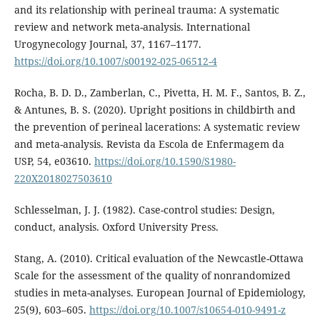
and its relationship with perineal trauma: A systematic
review and network meta-analysis. International
Urogynecology Journal, 37, 1167–1177.
https://doi.org/10.1007/s00192-025-06512-4
Rocha, B. D. D., Zamberlan, C., Pivetta, H. M. F., Santos, B. Z.,
& Antunes, B. S. (2020). Upright positions in childbirth and
the prevention of perineal lacerations: A systematic review
and meta-analysis. Revista da Escola de Enfermagem da
USP, 54, e03610.
https://doi.org/10.1590/S1980-
220X2018027503610
Schlesselman, J. J. (1982). Case-control studies: Design,
conduct, analysis. Oxford University Press.
Stang, A. (2010). Critical evaluation of the Newcastle-Ottawa
Scale for the assessment of the quality of nonrandomized
studies in meta-analyses. European Journal of Epidemiology,
25(9), 603–605.
https://doi.org/10.1007/s10654-010-9491-z