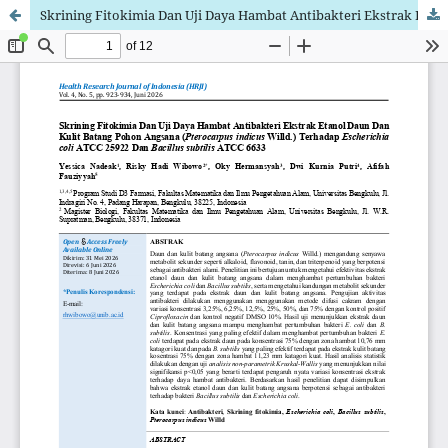
Skrining Fitokimia Dan Uji Daya Hambat Antibakteri Ekstrak Etanol Daun Dan Kulit Batang Pohon Angsana (Pterocarpus indicus Willd.) Terhadap Escherichia coli ATCC 25922 Dan Bacillus subtilis ATCC 6633