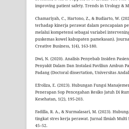
improving patient safety. Trends in Urology & Me
Chamariyah, C., Hartono, Z., & Budiarto, W. (2
terhadap kinerja perawat dalam pencapaian p
melalui kompetensi sebagai variabel intervenin
puskemas kowel kabupaten pamekasan). Journ
Creative Business, 1(4), 163-180.
Dwi, N. (2020). Analisis Penyebab Insiden Pasien
Penyakit Dalam Dan Instalasi Paviliun Ambun Pa
Padang (Doctoral dissertation, Universitas Andal
Efroliza, E. (2023). Hubungan Fungsi Manaje
Penerapan Sop Pencegahan Resiko Jatuh Di Rumah
Kesehatan, 1(2), 195-203.
Fadilla, R. A., & Nurmalasari, M. (2023). Hubu
tingkat stres kerja perawat. Jurnal Ilmiah Multi
45–52.