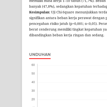
memiliki masa kerja 1–10 tahun (71,7%). Beban 
banyak (47,8%), sedangkan kepatuhan terhadap
Kesimpulan:
Uji Chi-Square menunjukkan terd
signifikan antara beban kerja perawat dengan
pencegahan risiko jatuh (p=0,001; α<0,05). Per
berat cenderung memiliki tingkat kepatuhan ya
dibandingkan beban kerja ringan dan sedang.
UNDUHAN