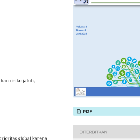
an risiko jatuh,
PDF
DITERBITKAN
ioritas global karena