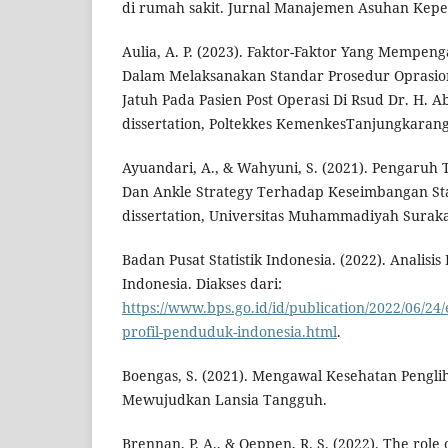
di rumah sakit. Jurnal Manajemen Asuhan Keper
Aulia, A. P. (2023). Faktor-Faktor Yang Mempe
Dalam Melaksanakan Standar Prosedur Oprasion
Jatuh Pada Pasien Post Operasi Di Rsud Dr. H. A
dissertation, Poltekkes KemenkesTanjungkarang
Ayuandari, A., & Wahyuni, S. (2021). Pengaruh
Dan Ankle Strategy Terhadap Keseimbangan Stat
dissertation, Universitas Muhammadiyah Suraka
Badan Pusat Statistik Indonesia. (2022). Analisis
Indonesia. Diakses dari:
https://www.bps.go.id/id/publication/2022/06/24
profil-penduduk-indonesia.html
.
Boengas, S. (2021). Mengawal Kesehatan Pengli
Mewujudkan Lansia Tangguh.
Brennan, P. A., & Oeppen, R. S. (2022). The role