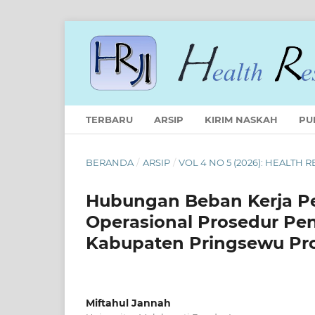
TERBARU
ARSIP
KIRIM NASKAH
PU
BERANDA
/
ARSIP
/
VOL 4 NO 5 (2026): HEALTH
Hubungan Beban Kerja P
Operasional Prosedur Pe
Kabupaten Pringsewu Pr
Miftahul Jannah