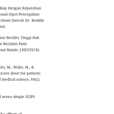
Sikap Dengan Kepatuhan
onal (Spo) Pencegahan
 Umum Daerah Dr. Rasidin
as).
ama Berdiri, Tinggi Hak
n Berjalan Pada
rnal Ilmiah: J-HESTECH,
aito, M., Wako, M., &
 score sheet for patients
 medical science, 84(2),
nd seven simple SEIPS
The effects of