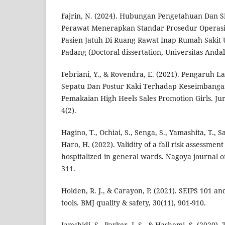
Fajrin, N. (2024). Hubungan Pengetahuan Dan 
Perawat Menerapkan Standar Prosedur Operasi
Pasien Jatuh Di Ruang Rawat Inap Rumah Sakit
Padang (Doctoral dissertation, Universitas Andal
Febriani, Y., & Rovendra, E. (2021). Pengaruh L
Sepatu Dan Postur Kaki Terhadap Keseimbanga
Pemakaian High Heels Sales Promotion Girls. Ju
4(2).
Hagino, T., Ochiai, S., Senga, S., Yamashita, T., S
Haro, H. (2022). Validity of a fall risk assessment
hospitalized in general wards. Nagoya journal of
311.
Holden, R. J., & Carayon, P. (2021). SEIPS 101 a
tools. BMJ quality & safety, 30(11), 901-910.
Jamshidi, S., Parker, J. S., & Hashemi, S. (2020). 