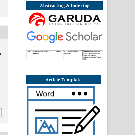
Abstracting & Indexing
n
i
i
Article Template
5