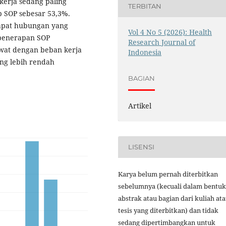
kerja sedang paling
TERBITAN
 SOP sebesar 53,3%.
apat hubungan yang
Vol 4 No 5 (2026): Health
 penerapan SOP
Research Journal of
awat dengan beban kerja
Indonesia
ng lebih rendah
BAGIAN
Artikel
LISENSI
Karya belum pernah diterbitkan
sebelumnya (kecuali dalam bentuk
abstrak atau bagian dari kuliah at
tesis yang diterbitkan) dan tidak
sedang dipertimbangkan untuk