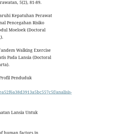
awatan, 5(2), 81-89.
ngaruhi Kepatuhan Perawat
al Pencegahan Risiko
bdul Moeloek (Doctoral
).
 Tandem Walking Exercise
is Pada Lansia (Doctoral
rta).
 Profil Penduduk
/ea52f6a38d3913a5bc557c5f/analisis-
hatan Lansia Untuk
 of human factors in