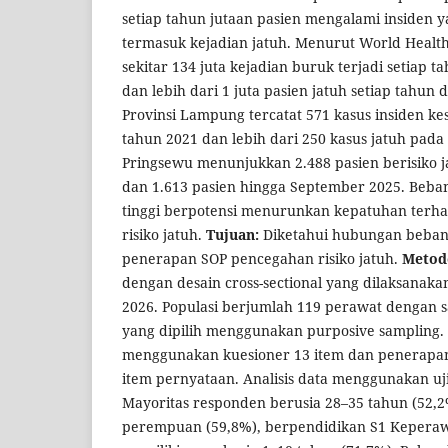
setiap tahun jutaan pasien mengalami insiden y
termasuk kejadian jatuh. Menurut World Healt
sekitar 134 juta kejadian buruk terjadi setiap 
dan lebih dari 1 juta pasien jatuh setiap tahun 
Provinsi Lampung tercatat 571 kasus insiden k
tahun 2021 dan lebih dari 250 kasus jatuh pad
Pringsewu menunjukkan 2.488 pasien berisiko 
dan 1.613 pasien hingga September 2025. Beba
tinggi berpotensi menurunkan kepatuhan terh
risiko jatuh.
Tujuan:
Diketahui hubungan beban
penerapan SOP pencegahan risiko jatuh.
Metod
dengan desain cross-sectional yang dilaksanak
2026. Populasi berjumlah 119 perawat dengan 
yang dipilih menggunakan purposive sampling.
menggunakan kuesioner 13 item dan penerap
item pernyataan. Analisis data menggunakan uj
Mayoritas responden berusia 28–35 tahun (52,2
perempuan (59,8%), berpendidikan S1 Keperaw