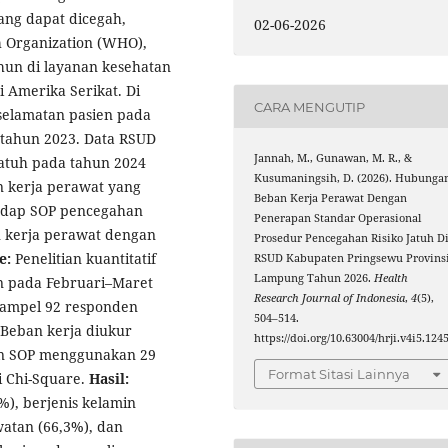
ang dapat dicegah,
02-06-2026
h Organization (WHO),
tahun di layanan kesehatan
di Amerika Serikat. Di
CARA MENGUTIP
eselamatan pasien pada
a tahun 2023. Data RSUD
Jannah, M., Gunawan, M. R., &
jatuh pada tahun 2024
Kusumaningsih, D. (2026). Hubunga
n kerja perawat yang
Beban Kerja Perawat Dengan
adap SOP pencegahan
Penerapan Standar Operasional
 kerja perawat dengan
Prosedur Pencegahan Risiko Jatuh D
e:
Penelitian kuantitatif
RSUD Kabupaten Pringsewu Provins
Lampung Tahun 2026.
Health
an pada Februari–Maret
Research Journal of Indonesia
,
4
(5),
sampel 92 responden
504–514.
 Beban kerja diukur
https://doi.org/10.63004/hrji.v4i5.124
an SOP menggunakan 29
Format Sitasi Lainnya
i Chi-Square.
Hasil:
%), berjenis kelamin
atan (66,3%), dan