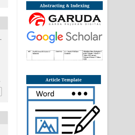
Abstracting & Indexing
.,
Article Template
4