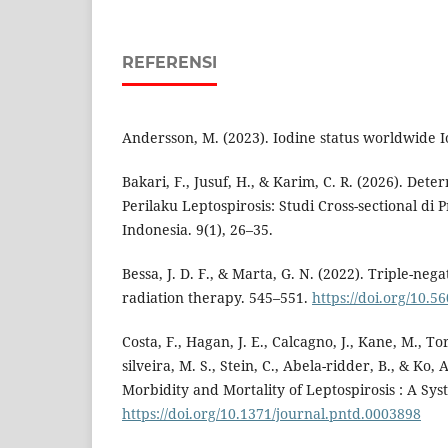
REFERENSI
Andersson, M. (2023). Iodine status worldwide I
Bakari, F., Jusuf, H., & Karim, C. R. (2026). De
Perilaku Leptospirosis: Studi Cross-sectional di 
Indonesia. 9(1), 26–35.
Bessa, J. D. F., & Marta, G. N. (2022). Triple-ne
radiation therapy. 545–551.
https://doi.org/10.
Costa, F., Hagan, J. E., Calcagno, J., Kane, M., To
silveira, M. S., Stein, C., Abela-ridder, B., & Ko, A
Morbidity and Mortality of Leptospirosis : A Sys
https://doi.org/10.1371/journal.pntd.0003898