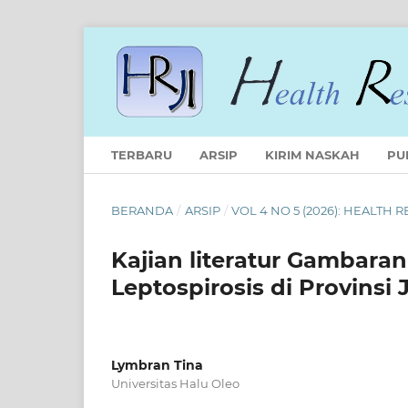
TERBARU
ARSIP
KIRIM NASKAH
PU
BERANDA
/
ARSIP
/
VOL 4 NO 5 (2026): HEALTH
Kajian literatur Gambaran
Leptospirosis di Provinsi
Lymbran Tina
Universitas Halu Oleo