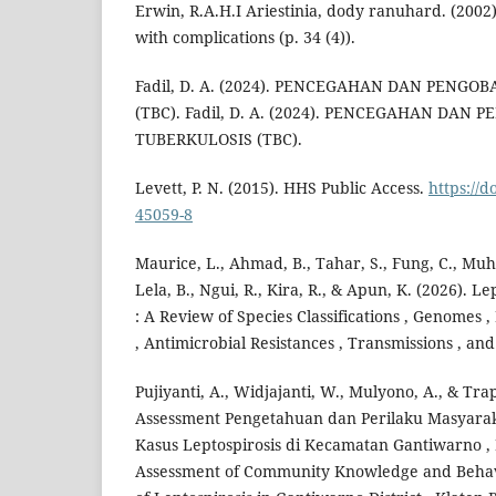
Erwin, R.A.H.I Ariestinia, dody ranuhard. (2002
with complications (p. 34 (4)).
Fadil, D. A. (2024). PENCEGAHAN DAN PENGO
(TBC). Fadil, D. A. (2024). PENCEGAHAN DAN
TUBERKULOSIS (TBC).
Levett, P. N. (2015). HHS Public Access.
https://d
45059-8
Maurice, L., Ahmad, B., Tahar, S., Fung, C., Mu
Lela, B., Ngui, R., Kira, R., & Apun, K. (2026). L
: A Review of Species Classifications , Genomes 
, Antimicrobial Resistances , Transmissions , and
Pujiyanti, A., Widjajanti, W., Mulyono, A., & Trap
Assessment Pengetahuan dan Perilaku Masyara
Kasus Leptospirosis di Kecamatan Gantiwarno 
Assessment of Community Knowledge and Behavi