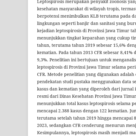
Leptospirosis merupakan penyakit zoonosis ya
kesehatan masyarakat di wilayah tropis, termasu
berpotensi menimbulkan KLB terutama pada da
lingkungan seperti banjir dan sanitasi yang bu
kejadian leptospirosis di Provinsi Jawa Timur t
menunjukkan tingkat keparahan yang cukup ti
tahun, terutama tahun 2019 sebesar 15,6% den
kematian. Pada tahun 2013 CFR sebesar 8,41% 
9,3%. Penelitian ini bertujuan untuk menganalisi
leptospirosis di Provinsi Jawa Timur selama per
CFR. Metode penelitian yang digunakan adalah 
pendekatan studi pustaka menggunakan data s
kasus dan kematian yang diperoleh dari jurnal 
resmi dari Dinas Kesehatan Provinsi Jawa Timur.
menunjukkan total kasus leptospirosis selama 
mencapai 2.388 kasus dengan 122 kematian. Ju
terutama setelah tahun 2019 hingga mencapai 
2023, sedangkan CFR cenderung menurun menj
Kesimpulannya, leptospirosis masih menjadi ma