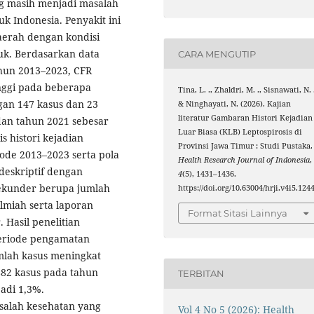
ng masih menjadi masalah
k Indonesia. Penyakit ini
erah dengan kondisi
ruk. Berdasarkan data
CARA MENGUTIP
ahun 2013–2023, CFR
nggi pada beberapa
Tina, L. ., Zhaldri, M. ., Sisnawati, N. 
gan 147 kasus dan 23
& Ninghayati, N. (2026). Kajian
literatur Gambaran Histori Kejadian
dan tahun 2021 sebesar
Luar Biasa (KLB) Leptospirosis di
s histori kejadian
Provinsi Jawa Timur : Studi Pustaka.
iode 2013–2023 serta pola
Health Research Journal of Indonesia
,
deskriptif dengan
4
(5), 1431–1436.
ekunder berupa jumlah
https://doi.org/10.63004/hrji.v4i5.124
ilmiah serta laporan
Format Sitasi Lainnya
 Hasil penelitian
periode pengamatan
mlah kasus meningkat
882 kasus pada tahun
TERBITAN
adi 1,3%.
salah kesehatan yang
Vol 4 No 5 (2026): Health