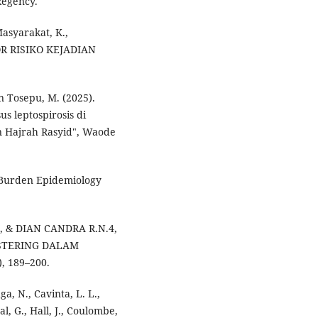
Regency.
Masyarakat, K.,
KTOR RISIKO KEJADIAN
n Tosepu, M. (2025).
s leptospirosis di
n Hajrah Rasyid", Waode
s Burden Epidemiology
, & DIAN CANDRA R.N.4,
LUSTERING DALAM
 189–200.
ga, N., Cavinta, L. L.,
l, G., Hall, J., Coulombe,