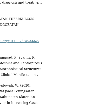
). diagnosis and treatment
BATAN TUBERKULOSIS
 PENGOBATAN
oi.org/10.1007/978-3-662-
hammad, P., Syamri, K.,
eptospira and Leptospirosis
, Morphological Structures
 Clinical Manifestations.
silowati, W. (2020).
kat pada Peningkatan
, Kabupaten Klaten An
or in Increasing Cases