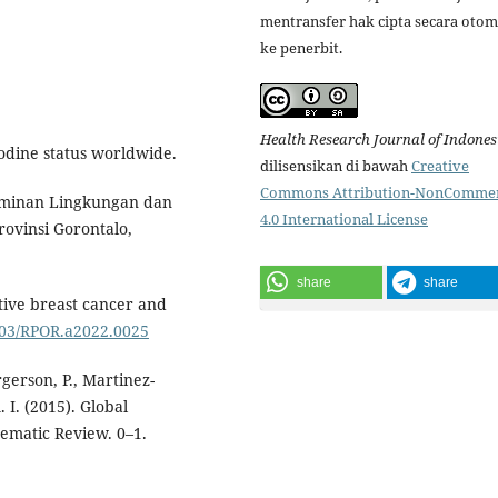
mentransfer hak cipta secara otom
ke penerbit.
Health Research Journal of Indones
odine status worldwide.
dilisensikan di bawah
Creative
Commons Attribution-NonCommer
terminan Lingkungan dan
4.0 International License
Provinsi Gorontalo,
share
share
gative breast cancer and
5603/RPOR.a2022.0025
rgerson, P., Martinez-
. I. (2015). Global
tematic Review. 0–1.