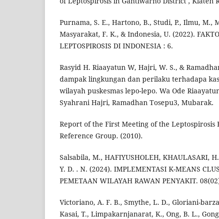
of Leptospirosis in Gantiwarno District , Klaten 
Purnama, S. E., Hartono, B., Studi, P., Ilmu, M., 
Masyarakat, F. K., & Indonesia, U. (2022). FA
LEPTOSPIROSIS DI INDONESIA : 6.
Rasyid H. Riaayatun W, Hajri, W. S., & Ramadha
dampak lingkungan dan perilaku terhadapa kasu
wilayah puskesmas lepo-lepo. Wa Ode Riaayatu
Syahrani Hajri, Ramadhan Tosepu3, Mubarak.
Report of the First Meeting of the Leptospirosi
Reference Group. (2010).
Salsabila, M., HAFIYUSHOLEH, KHAULASARI, H.
Y. D. . N. (2024). IMPLEMENTASI K-MEANS C
PEMETAAN WILAYAH RAWAN PENYAKIT. 08(02),
Victoriano, A. F. B., Smythe, L. D., Gloriani-barza
Kasai, T., Limpakarnjanarat, K., Ong, B. L., Gonga