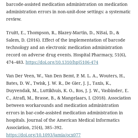
barcode-assisted medication administration on medication
administration errors in non-unit-dose settings: a systematic
review.
Truitt, E., Thompson, R., Blazey-Martin, D., NiSai, D., &
Salem, D. (2016). Effect of the implementation of barcode
technology and an electronic medication administration
record on adverse drug events. Hospital Pharmacy, 51(6),
474–483.
https://doi.org/10.1310/hpj5106-474
Van Der Veen, W., Van Den Bemt, P. M. L. A., Wouters, H.,
Bates, D. W., Twisk, J. W. R., De Gier, J. J., Taxis, K.,
Duyvendak, M., Luttikhuis, K. O., Ros, J. J. W., Vasbinder, E.
C., Atrafi, M., Brasse, B., & Mangelaars, I. (2018). Association
between workarounds and medication administration
errors in bar-code-assisted medication administration in
hospitals. Journal of the American Medical Informatics
Association, 25(4), 385–392.
https://doi.org/10.1093/jamia/ocx077