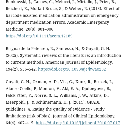
Bonkowski, J., Carnes, C., Melucci, J., Mirtallo, J., Prier, B.,
Reichert, E., Moffatt-Bruce, S., & Weber, R. (2013). Effect of
barcode-assisted medication administration on emergency
department medication errors. Academic Emergency
Medicine, 20(8), 801–806.
https://doi.org/10.1111/acem.12189
Brignardello-Petersen, R., Santesso, N., & Guyatt, G. H.
(2025). Systematic reviews of the literature: an introduction
to current methods. American Journal of Epidemiology,
194(2), 536–542.
https://doi.org/10.1093/aje/kwae232
Guyatt, G. H., Oxman, A. D., Vist, G., Kunz, R., Brozek, J.,
Alonso-Coello, P., Montori, V., Akl, E. A., Djulbegovic, B.,
Falck-Ytter, Y., Norris, S. L., Williams, J. W., Atkins, D.,
Meerpohl, J., & Schünemann, H. J. (2011). GRADE
guidelines: 4. Rating the quality of evidence - Study
limitations (risk of bias). Journal of Clinical Epidemiology,
64(4), 407–415.
https://doi.org/10.1016/j.jclinepi.2010.07.017