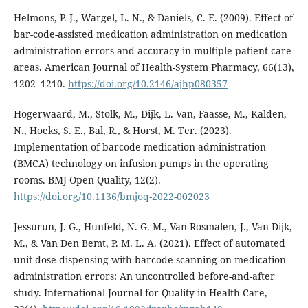
Helmons, P. J., Wargel, L. N., & Daniels, C. E. (2009). Effect of
bar-code-assisted medication administration on medication
administration errors and accuracy in multiple patient care
areas. American Journal of Health-System Pharmacy, 66(13),
1202–1210.
https://doi.org/10.2146/ajhp080357
Hogerwaard, M., Stolk, M., Dijk, L. Van, Faasse, M., Kalden,
N., Hoeks, S. E., Bal, R., & Horst, M. Ter. (2023).
Implementation of barcode medication administration
(BMCA) technology on infusion pumps in the operating
rooms. BMJ Open Quality, 12(2).
https://doi.org/10.1136/bmjoq-2022-002023
Jessurun, J. G., Hunfeld, N. G. M., Van Rosmalen, J., Van Dijk,
M., & Van Den Bemt, P. M. L. A. (2021). Effect of automated
unit dose dispensing with barcode scanning on medication
administration errors: An uncontrolled before-and-after
study. International Journal for Quality in Health Care,