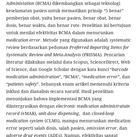
Administation
(BCMA) dikembangkan sebagai teknologi
keselamatan pasien untuk memastikan prinsip “5 benar”
pemberian obat, yaitu benar pasien, benar obat, benar
dosis, benar waktu, dan benar rute. Penelitian ini bertujuan
untuk menilai efektivitas BCMA dalam menurunkan
medication error
. Metode yang digunakan adalah
systematic
review
berdasarkan pedoman
Preferred Reporting Items for
Systematic Review and Meta-Analysis
(PRISMA). Pencarian
literatur dilakukan melalui data Scopus, ScienceDirect, Web
of Science, dan Google Scholar dengan kata kunci “
barcode
medication administration
”, “BCMA”, “
medication error
”, dan
“
patients safety
”. Sebanyak enam artikel memenuhi kriteria
inklusi dan dianalisis secara naratif. Hasil penelitian
menunjukan bahwa implementasi BCMA yang
diintergrasikan dengan
electronic medication administratuin
record (
eMAR),
unit-dose dispensing
, dan
closed-loop
medication system
(CLMS), mampu menurunkan medication
error seperti salah dosis, salah pasien,
omission error
, dan
adverse drug events
(ADEs). Namun, efektivitas sangat