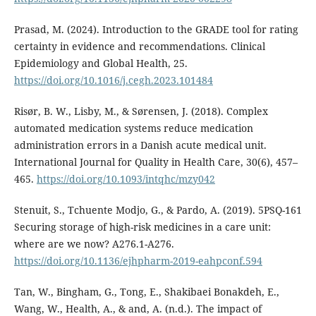
Prasad, M. (2024). Introduction to the GRADE tool for rating
certainty in evidence and recommendations. Clinical
Epidemiology and Global Health, 25.
https://doi.org/10.1016/j.cegh.2023.101484
Risør, B. W., Lisby, M., & Sørensen, J. (2018). Complex
automated medication systems reduce medication
administration errors in a Danish acute medical unit.
International Journal for Quality in Health Care, 30(6), 457–
465.
https://doi.org/10.1093/intqhc/mzy042
Stenuit, S., Tchuente Modjo, G., & Pardo, A. (2019). 5PSQ-161
Securing storage of high-risk medicines in a care unit:
where are we now? A276.1-A276.
https://doi.org/10.1136/ejhpharm-2019-eahpconf.594
Tan, W., Bingham, G., Tong, E., Shakibaei Bonakdeh, E.,
Wang, W., Health, A., & and, A. (n.d.). The impact of