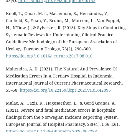
33(4).
https://doi.org/10.1093/intqhc/mzab142
Knoll, T., Omar, M. I., Maclennan, S., Hernández, V.,
Canfield, S., Yuan, Y., Bruins, M., Marconi, L., Van Poppel,
H., N’Dow, J., & Sylvester, R. (2018). Key Steps in Conducting
Systematic Reviews for Underpinning Clinical Practice
Guidelines: Methodology of the European Association of
Urology. European Urology, 73(2), 290–300.
https://doi.org/10.1016/j.eururo.2017.08.016
Mahendra, A. D. (2021). The Natural And Prevalence Of
Medication Errors In A Tertiary Hospital In Indonesia.
International Journal of Current Pharmaceutical Research,
55–58.
https://doi.org/10.22159/ijcpr.2021v13i3.42096
Mulac, A., Taxis, K., Hagesaether, E., & Gerd Granas, A.
(2021). Severe and fatal medication errors in hospitals:
findings from the Norwegian Incident Reporting System.
European Journal of Hospital Pharmacy, 28(e1), E56–E61.
https://doi.org/10.1136/ejhpharm-2020-002298