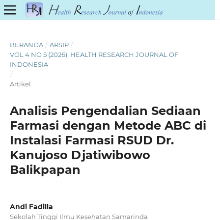
BERANDA
/
ARSIP
/
VOL 4 NO 5 (2026): HEALTH RESEARCH JOURNAL OF
INDONESIA
/
Artikel
Analisis Pengendalian Sediaan
Farmasi dengan Metode ABC di
Instalasi Farmasi RSUD Dr.
Kanujoso Djatiwibowo
Balikpapan
Andi Fadilla
Sekolah Tinggi Ilmu Kesehatan Samarinda