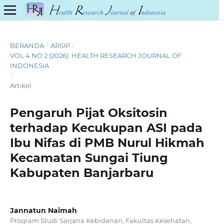
BERANDA
/
ARSIP
/
VOL 4 NO 2 (2026): HEALTH RESEARCH JOURNAL OF
INDONESIA
/
Artikel
Pengaruh Pijat Oksitosin
terhadap Kecukupan ASI pada
Ibu Nifas di PMB Nurul Hikmah
Kecamatan Sungai Tiung
Kabupaten Banjarbaru
Jannatun Naimah
Program Studi Sarjana Kebidanan, Fakultas Kesehatan,