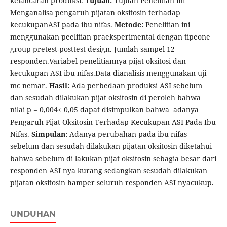
kelancaran produksi.
Tujuan:
Tujuan Penelitian ini
Menganalisa pengaruh pijatan oksitosin terhadap
kecukupanASI pada ibu nifas.
Metode:
Penelitian ini
menggunakan peelitian praeksperimental dengan tipeone
group pretest-posttest design. Jumlah sampel 12
responden.Variabel penelitiannya pijat oksitosi dan
kecukupan ASI ibu nifas.Data dianalisis menggunakan uji
mc nemar.
Hasil:
Ada perbedaan produksi ASI sebelum
dan sesudah dilakukan pijat oksitosin di peroleh bahwa
nilai p = 0,004< 0,05 dapat disimpulkan bahwa adanya
Pengaruh Pijat Oksitosin Terhadap Kecukupan ASI Pada Ibu
Nifas.
Simpulan:
Adanya perubahan pada ibu nifas
sebelum dan sesudah dilakukan pijatan oksitosin diketahui
bahwa sebelum di lakukan pijat oksitosin sebagia besar dari
responden ASI nya kurang sedangkan sesudah dilakukan
pijatan oksitosin hamper seluruh responden ASI nyacukup.
UNDUHAN